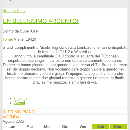
Stampa
Email
UN BELLISSIMO ARGENTO!
Scritto da Super User
Tornei
Visite: 19420
Grandi complimenti a Nicole Tognola e Asia Lombardi che hanno disputato
le fasi finali IC U12 a Winterthur.
Hanno vinto la semifinale 2 a 0 contro la squadra del TCSchaan
disputando due singoli il cui esito non era assolutamente scontanto.
Domenica hanno giocato la loro grande finale, persa al Tie-Break del terzo
set del doppio decisivo. Non vogliamo dare troppo valore a questo tie-
break e preferiamo vedere il gioco, l’impegno, la voglia di vincere che
hanno portato queste due giovani tenniste a giocare un sogno: la finale.
Bravissime ragazze, siamo fieri di voi.
Indietro
Avanti
IN PRIMO PIANO
AGENDA
Agosto 2026
Lun
Mar
Mer
Gio
Ven
Sab
Dom