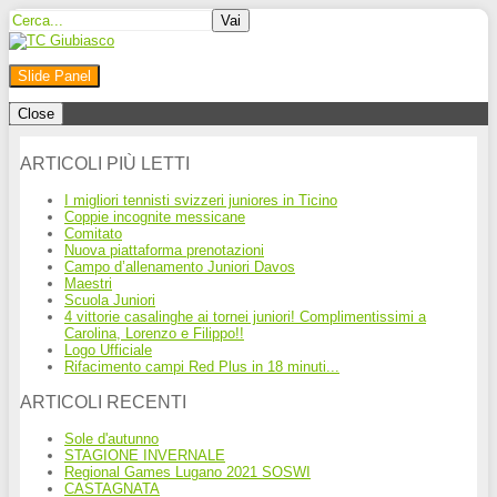
Slide Panel
Close
ARTICOLI PIÙ LETTI
I migliori tennisti svizzeri juniores in Ticino
Coppie incognite messicane
Comitato
Nuova piattaforma prenotazioni
Campo d’allenamento Juniori Davos
Maestri
Scuola Juniori
4 vittorie casalinghe ai tornei juniori! Complimentissimi a
Carolina, Lorenzo e Filippo!!
Logo Ufficiale
Rifacimento campi Red Plus in 18 minuti...
ARTICOLI RECENTI
Sole d'autunno
STAGIONE INVERNALE
Regional Games Lugano 2021 SOSWI
CASTAGNATA