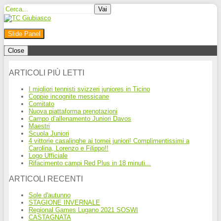
Slide Panel
Close
ARTICOLI PIÙ LETTI
I migliori tennisti svizzeri juniores in Ticino
Coppie incognite messicane
Comitato
Nuova piattaforma prenotazioni
Campo d’allenamento Juniori Davos
Maestri
Scuola Juniori
4 vittorie casalinghe ai tornei juniori! Complimentissimi a
Carolina, Lorenzo e Filippo!!
Logo Ufficiale
Rifacimento campi Red Plus in 18 minuti...
ARTICOLI RECENTI
Sole d'autunno
STAGIONE INVERNALE
Regional Games Lugano 2021 SOSWI
CASTAGNATA