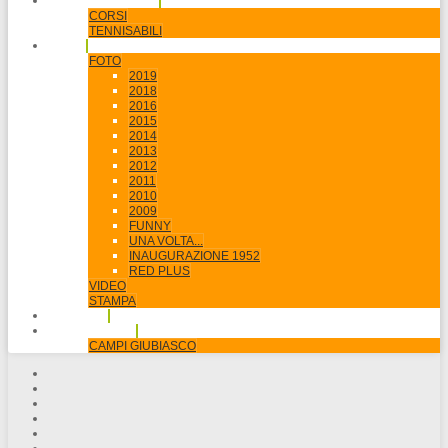
SCUOLA & JUNIORI
CORSI
TENNISABILI
MEDIA
FOTO
2019
2018
2016
2015
2014
2013
2012
2011
2010
2009
FUNNY
UNA VOLTA...
INAUGURAZIONE 1952
RED PLUS
VIDEO
STAMPA
SPONSOR
PRENOTAZIONI
CAMPI GIUBIASCO