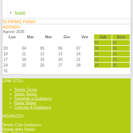
Avanti
IN PRIMO PIANO
AGENDA
Agosto 2026
Lun
Mar
Mer
Gio
Ven
Sab
Dom
01
02
03
04
05
06
07
08
09
10
11
12
13
14
15
16
17
18
19
20
21
22
23
24
25
26
27
28
29
30
31
LINK UTILI
Tennis Ticino
Swiss Tennis
Tesserati a Giubiasco
Radar Meteo
Comune di Giubiasco
INDIRIZZO
Tennis Club Giubiasco
Strada dello Stadio